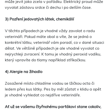
může jevit jako zcela v pořádku. Elektrický proud může
vyvolat zástavu srdce či dechu i po delším čase.
3) Pozření jedovatých látek, chemikálií
V těchto případech je vhodné vždy zavolat o radu
veterináři. Pokud máte obal a víte, že se jedná o
konkrétní látku, veterinář vám poradí, co v dané situaci
dělat. Ve většině případech je ale vhodné vyvolat co
nejrychleji zvracení. K tomu je vhodný peroxid vodíku,
který vpravíte do tlamy například stříkačkou.
4) Alergie na žihadlo
Zasažené místo chladíme vodou se lžičkou octa či
ledem přes kus látky. Pes by měl zůstat v klidu a opět
je vhodné vyhledat co nejdříve veterináře.
Ať už se vašemu čtyřnohému parťákovi stane cokoliv,