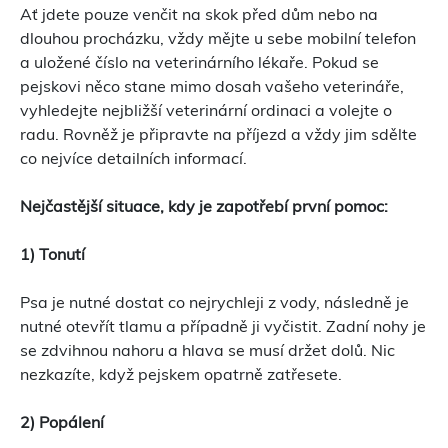
Ať jdete pouze venčit na skok před dům nebo na
dlouhou procházku, vždy mějte u sebe mobilní telefon
a uložené číslo na veterinárního lékaře. Pokud se
pejskovi něco stane mimo dosah vašeho veterináře,
vyhledejte nejbližší veterinární ordinaci a volejte o
radu. Rovněž je připravte na příjezd a vždy jim sdělte
co nejvíce detailních informací.
Nejčastější situace, kdy je zapotřebí první pomoc:
1) Tonutí
Psa je nutné dostat co nejrychleji z vody, následně je
nutné otevřít tlamu a případně ji vyčistit. Zadní nohy je
se zdvihnou nahoru a hlava se musí držet dolů. Nic
nezkazíte, když pejskem opatrně zatřesete.
2) Popálení