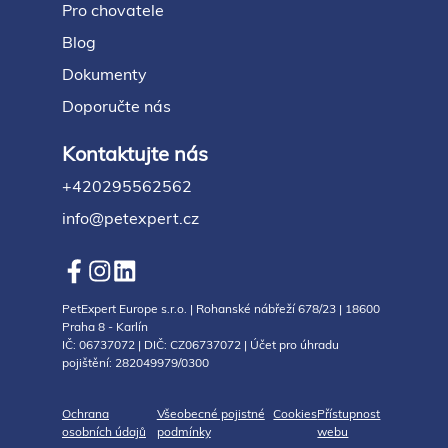
Pro chovatele
Blog
Dokumenty
Doporučte nás
Kontaktujte nás
+420295562562
info@petexpert.cz
PetExpert Europe s.r.o. | Rohanské nábřeží 678/23 | 18600
Praha 8 - Karlín
IČ: 06737072 | DIČ: CZ06737072 | Účet pro úhradu
pojištění: 282049979/0300
Ochrana
Všeobecné pojistné
Cookies
Přístupnost
osobních údajů
podmínky
webu