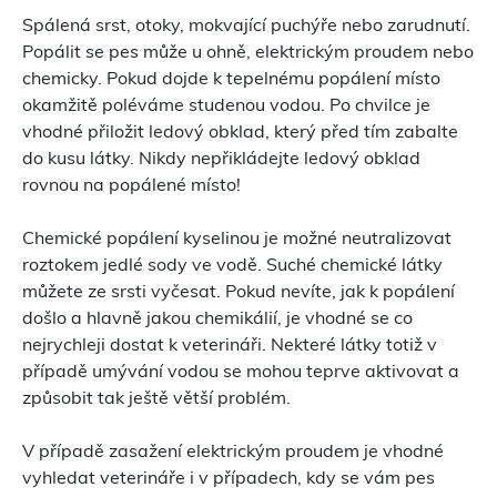
Spálená srst, otoky, mokvající puchýře nebo zarudnutí.
Popálit se pes může u ohně, elektrickým proudem nebo
chemicky. Pokud dojde k tepelnému popálení místo
okamžitě poléváme studenou vodou. Po chvilce je
vhodné přiložit ledový obklad, který před tím zabalte
do kusu látky. Nikdy nepřikládejte ledový obklad
rovnou na popálené místo!
Chemické popálení kyselinou je možné neutralizovat
roztokem jedlé sody ve vodě. Suché chemické látky
můžete ze srsti vyčesat. Pokud nevíte, jak k popálení
došlo a hlavně jakou chemikálií, je vhodné se co
nejrychleji dostat k veterináři. Nekteré látky totiž v
případě umývání vodou se mohou teprve aktivovat a
způsobit tak ještě větší problém.
V případě zasažení elektrickým proudem je vhodné
vyhledat veterináře i v případech, kdy se vám pes