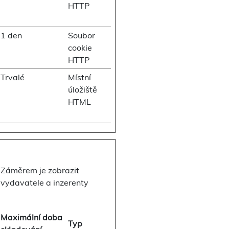
HTTP
1 den
Soubor
cookie
HTTP
Trvalé
Místní
úložiště
HTML
 Záměrem je zobrazit
o vydavatele a inzerenty
Maximální doba
Typ