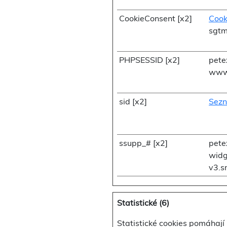
CookieConsent [x2]
Cook
sgtm
PHPSESSID [x2]
pete
www.
sid [x2]
Sezn
ssupp_# [x2]
pete
widg
v3.s
Statistické (6)
Statistické cookies pomáhají