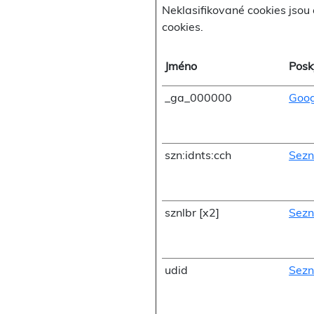
Neklasifikované cookies jsou 
cookies.
Jméno
Posk
_ga_000000
Goog
szn:idnts:cch
Sezn
sznlbr [x2]
Sezn
udid
Sezn