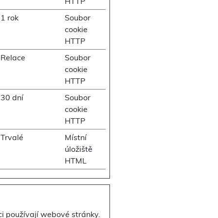
HTTP
1 rok
Soubor
cookie
HTTP
Relace
Soubor
cookie
HTTP
30 dní
Soubor
cookie
HTTP
Trvalé
Místní
úložiště
HTML
i používají webové stránky.