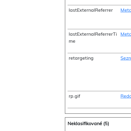
lastExternalReferrer
Meta
lastExternalReferrerTi
Meta
me
retargeting
Sezn
rp.gif
Redd
Neklasifikované (5)