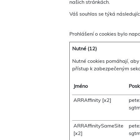
našich stránkách.
Váš souhlas se týká následují
Prohlášení o cookies bylo na
Nutné (12)
Nutné cookies pomáhají, aby 
přístup k zabezpečeným sek
Jméno
Posk
ARRAffinity [x2]
pete
sgtm
ARRAffinitySameSite
pete
[x2]
sgtm