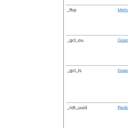
_fbp
Meta
_gcl_au
Goog
_gcl_ls
Goog
_rdt_uuid
Redd