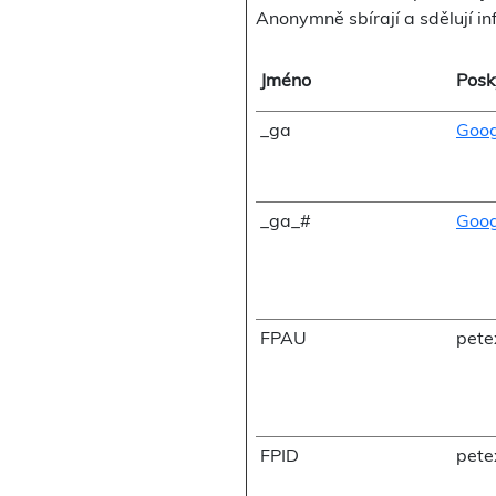
Anonymně sbírají a sdělují i
Jméno
Posk
_ga
Goog
_ga_#
Goog
FPAU
pete
FPID
pete