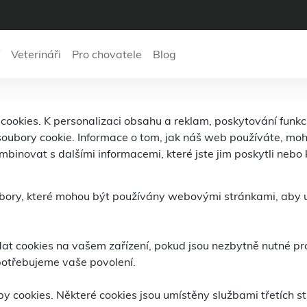
Veterináři
Pro chovatele
Blog
ookies. K personalizaci obsahu a reklam, poskytování funkcí
oubory cookie. Informace o tom, jak náš web používáte, moh
binovat s dalšími informacemi, které jste jim poskytli nebo k
bory, které mohou být používány webovými stránkami, aby uči
t cookies na vašem zařízení, pokud jsou nezbytně nutné pro
potřebujeme vaše povolení.
y cookies. Některé cookies jsou umístěny službami třetích str