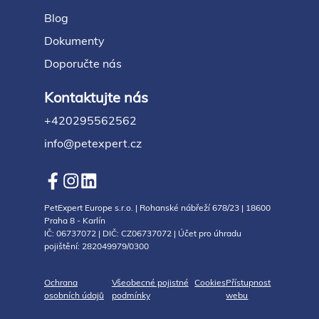
Blog
Dokumenty
Doporučte nás
Kontaktujte nás
+420295562562
info@petexpert.cz
PetExpert Europe s.r.o. | Rohanské nábřeží 678/23 | 18600
Praha 8 - Karlín
IČ: 06737072 | DIČ: CZ06737072 | Účet pro úhradu
pojištění: 282049979/0300
Ochrana
Všeobecné pojistné
Cookies
Přístupnost
osobních údajů
podmínky
webu