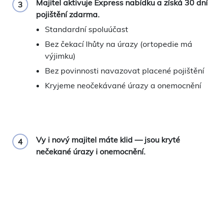
Majitel aktivuje Express nabídku a získá 30 dní
3
pojištění zdarma.
Standardní spoluúčast
Bez čekací lhůty na úrazy (ortopedie má
výjimku)
Bez povinnosti navazovat placené pojištění
Kryjeme neočekávané úrazy a onemocnění
Vy i nový majitel máte klid — jsou kryté
4
nečekané úrazy i onemocnění.