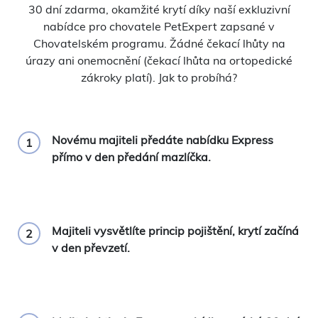
30 dní zdarma, okamžité krytí díky naší exkluzivní
nabídce pro chovatele PetExpert zapsané v
Chovatelském programu. Žádné čekací lhůty na
úrazy ani onemocnění (čekací lhůta na ortopedické
zákroky platí). Jak to probíhá?
Novému majiteli předáte nabídku Express
1
přímo v den předání mazlíčka.
Majiteli vysvětlíte princip pojištění, krytí začíná
2
v den převzetí.