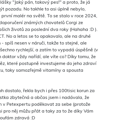
lášky "Jaký pán, takový pes!" a proto, že já
ýt pozadu. No takhle to asi úplně nebylo,
 první malér na světě. To se stalo v roce 2024,
a doporučení známých chovatelů Corgi ze
ašich životů za poslední dva roky (Hahaha :D ).
T. No a letos se to opakovalo, ale na druhé
 - spíš nesen v náruči, takže to stejné, ale
všechno rychlejší, a zatím to vypadá úspěšně (v
n doktor vždy nařídí, ale víte co? Díky tomu, že
ěz, které postupně investujeme do jeho zdraví
átu, taky samozřejmě vitamíny a spousta
h dostalo, řekla bych i přes 100tisic korun za
jistka zbytečná a občas jsem i nadávala, že
Vám v Petexpertu poděkovat za sebe (protože
si pro něj můžu přát a taky za to že díky Vám
 doufám zdravá :D