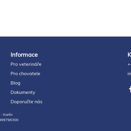
Informace
K
Pro veterináře
+
Pro chovatele
i
Blog
Dokumenty
Doporučte nás
- Karlín
049979/0300