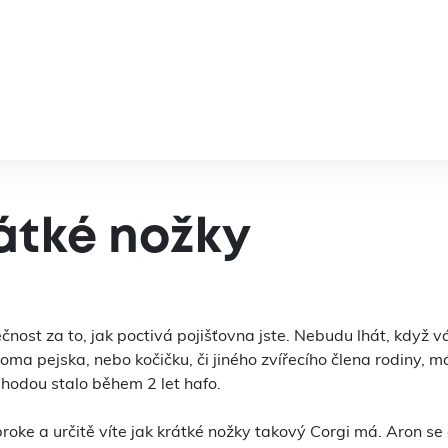
rátké nožky
nost za to, jak poctivá pojišťovna jste. Nebudu lhát, když v
ma pejska, nebo kočičku, či jiného zvířecího člena rodiny, m
hodou stalo během 2 let hafo.
roke a určitě víte jak krátké nožky takový Corgi má. Aron se 