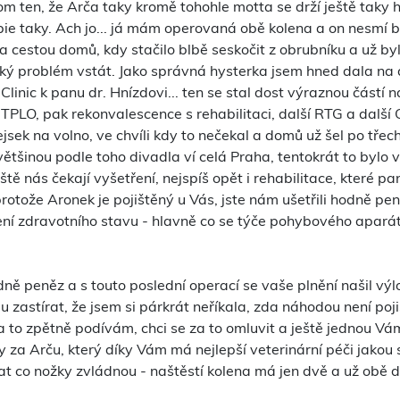
m ten, že Arča taky kromě tohohle motta se drží ještě taky h
ie taky. Ach jo... já mám operovaná obě kolena a on nesmí b
 cestou domů, kdy stačilo blbě seskočit z obrubníku a už byl
vský problém vstát. Jako správná hysterka jsem hned dala n
inic k panu dr. Hnízdovi... ten se stal dost výraznou částí n
PLO, pak rekonvalescence s rehabilitaci, další RTG a další C
ejsek na volno, ve chvíli kdy to nečekal a domů už šel po třech
většinou podle toho divadla ví celá Praha, tentokrát to bylo 
ště nás čekají vyšetření, nejspíš opět i rehabilitace, které pa
otože Aronek je pojištěný u Vás, jste nám ušetřili hodně pen
držení zdravotního stavu - hlavně co se týče pohybového apar
dně peněz a s touto poslední operací se vaše plnění našil výlo
du zastírat, že jsem si párkrát neříkala, zda náhodou není po
na to zpětně podívám, chci se za to omluvit a ještě jednou 
 za Arču, který díky Vám má nejlepší veterinární péči jakou 
at co nožky zvládnou - naštěstí kolena má jen dvě a už obě