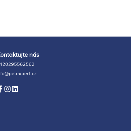
ontaktujte nás
420295562562
nfo@petexpert.cz