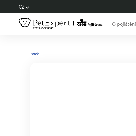
CZ
O pojištění
Back