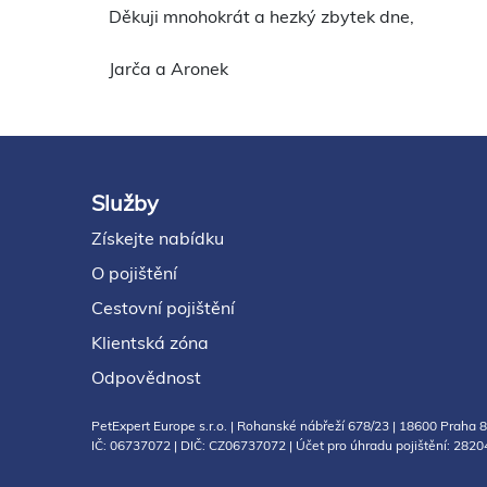
Děkuji mnohokrát a hezký zbytek dne,
Jarča a Aronek
Služby
Footer
Získejte nabídku
O pojištění
Cestovní pojištění
Klientská zóna
Odpovědnost
PetExpert Europe s.r.o. | Rohanské nábřeží 678/23 | 18600 Praha 8 
IČ: 06737072 | DIČ: CZ06737072 | Účet pro úhradu pojištění: 282