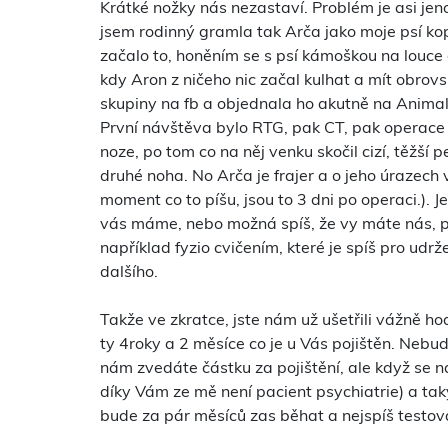
Krátké nožky nás nezastaví. Problém je asi jeno
jsem rodinný gramla tak Arča jako moje psí kop
začalo to, honěním se s psí kámoškou na louce a
kdy Aron z ničeho nic začal kulhat a mít obro
skupiny na fb a objednala ho akutně na AnimalCl
První návštěva bylo RTG, pak CT, pak operace T
noze, po tom co na něj venku skočil cizí, těžší p
druhé noha. No Arča je frajer a o jeho úrazech 
moment co to píšu, jsou to 3 dni po operaci.). Je
vás máme, nebo možná spíš, že vy máte nás, pr
například fyzio cvičením, které je spíš pro u
dalšího.
Takže ve zkratce, jste nám už ušetřili vážně ho
ty 4roky a 2 měsíce co je u Vás pojištěn. Nebu
nám zvedáte částku za pojištění, ale když se 
díky Vám ze mě není pacient psychiatrie) a taky
bude za pár měsíců zas běhat a nejspíš testov